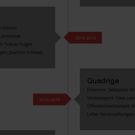
an Grimm
Leimeister
2014-2015
it: Tobias Träger
ngen: Joachim Schwab
Quadriga
Finanzen: Sebastian G
Vereinssport: Uwe Leim
2015-2018
Öffentlichkeitsarbeit: 
Leiter Veranstaltungen