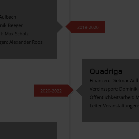
 Aulbach
nik Beeger
2018-2020
it: Max Scholz
ngen: Alexander Roos
Quadriga
Finanzen: Dietmar Aul
Vereinssport: Dominik
2020-2022
Öffentlichkeitsarbeit: 
Leiter Veranstaltungen: