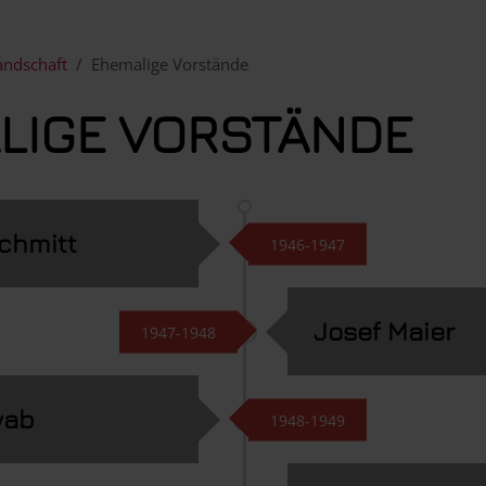
andschaft
Ehemalige Vorstände
LIGE VORSTÄNDE
chmitt
1946-1947
Josef Maier
1947-1948
wab
1948-1949