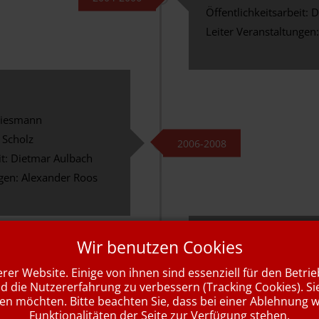
Öffentlichkeitsarbeit: 
Leiter Veranstaltungen:
Wiesmann
 Scholz
2006-2008
it: Dietmar Aulbach
ngen: Alexander Roos
Quadriga
Wir benutzen Cookies
Finanzen: Lothar Wie
rer Website. Einige von ihnen sind essenziell für den Betri
Vereinssport: Klaus Sch
nd die Nutzererfahrung zu verbessern (Tracking Cookies). Si
2008-2010
sen möchten. Bitte beachten Sie, dass bei einer Ablehnung 
Öffentlichkeitsarbeit:
Funktionalitäten der Seite zur Verfügung stehen.