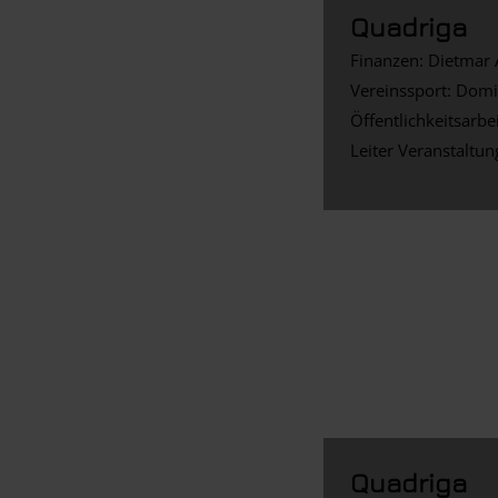
Quadriga
Finanzen: Dietmar
Vereinssport: Domi
Öffentlichkeitsarbe
Leiter Veranstaltu
Quadriga