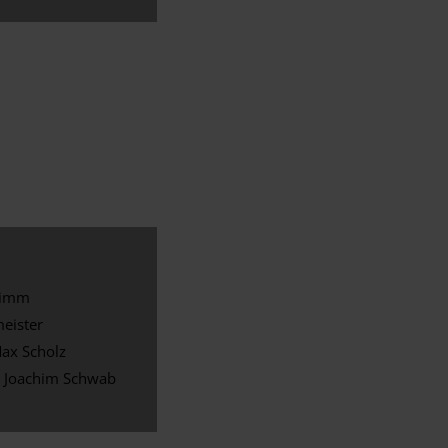
rimm
eister
Max Scholz
: Joachim Schwab