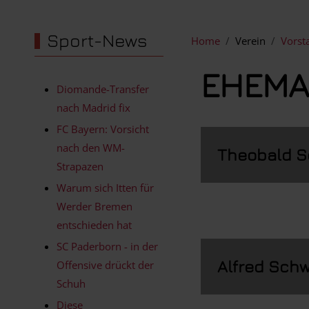
Sport-News
Home
Verein
Vorst
EHEMA
Diomande-Transfer
nach Madrid fix
FC Bayern: Vorsicht
nach den WM-
Theobald S
Strapazen
Warum sich Itten für
Werder Bremen
entschieden hat
SC Paderborn - in der
Alfred Sch
Offensive drückt der
Schuh
Diese