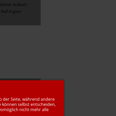
Dietmar Aulbach
 Ralf Englert
smann
eb der Seite, während andere
olz
e können selbst entscheiden,
womöglich nicht mehr alle
 Joachim Schwab