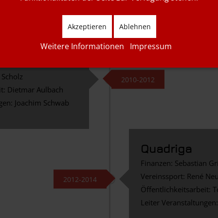
Leiter Veranstaltungen
Akzeptieren
Ablehnen
Weitere Informationen
Impressum
Wiesmann
 Scholz
2010-2012
it: Dietmar Aulbach
ngen: Joachim Schwab
Quadriga
Finanzen: Sebastian G
Vereinssport: René Ne
2012-2014
Öffentlichkeitsarbeit: 
Leiter Veranstaltungen