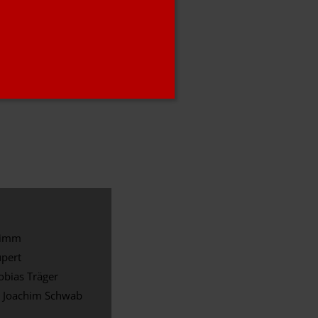
: Alexander Roos
rimm
upert
Tobias Träger
: Joachim Schwab