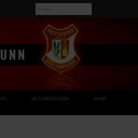
HIV
VG-TURNIER 2024
SHOP