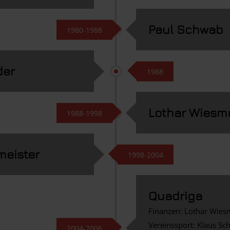
Paul Schwab
1980-1988
der
1988
Lothar Wiesm
1988-1998
meister
1998-2004
Quadriga
Finanzen: Lothar Wie
Vereinssport: Klaus Sch
2004-2006