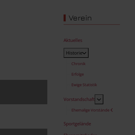
Verein
Aktuelles
Historie
Chronik
Erfolge
Ewige Statistik
MOD_MENU_TO
Vorstandschaft
Ehemalige Vorstände
Sportgelände