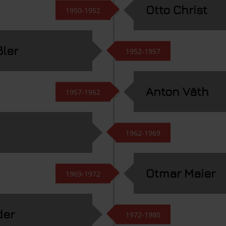
Otto Christ
1950-1952
ßler
1952-1957
Anton Väth
1957-1962
1962-1969
Otmar Maier
1969-1972
der
1972-1980