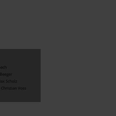
bach
 Beeger
Max Scholz
 Christian Voss