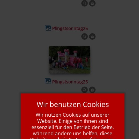
Pfingstsonntag25
Pfingstsonntag25
Wir benutzen Cookies
Wir nutzen Cookies auf unserer
Pfingstsonntag25
Website. Einige von ihnen sind
essenziell für den Betrieb der Seite,
während andere uns helfen, diese