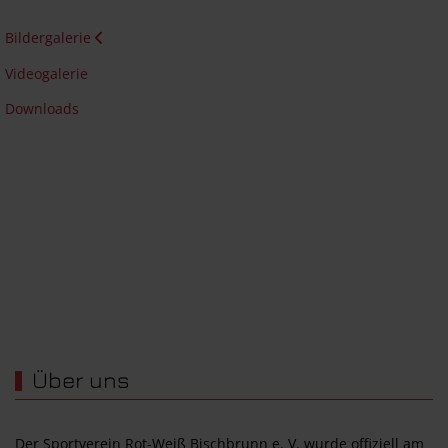
Bildergalerie
Videogalerie
Downloads
Wir werden unterstützt von...
Über uns
Der Sportverein Rot-Weiß Bischbrunn e. V. wurde offiziell am