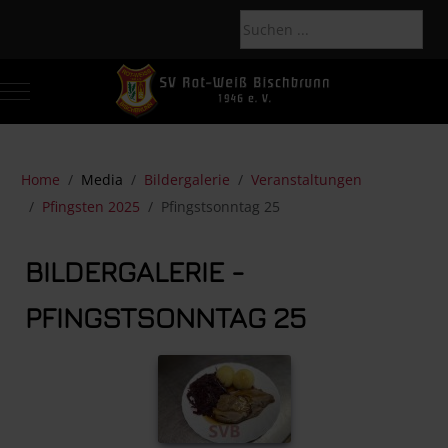
Mobile Menu Toggle
Of
Home
Media
Bildergalerie
Veranstaltungen
Pfingsten 2025
Pfingstsonntag 25
BILDERGALERIE -
PFINGSTSONNTAG 25