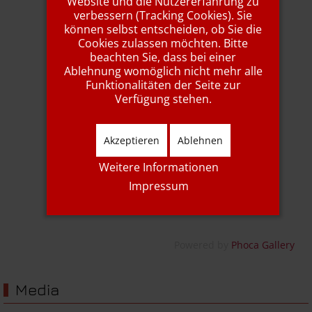
Website und die Nutzererfahrung zu
verbessern (Tracking Cookies). Sie
können selbst entscheiden, ob Sie die
Cookies zulassen möchten. Bitte
beachten Sie, dass bei einer
Pfingstsonntag25
Ablehnung womöglich nicht mehr alle
Funktionalitäten der Seite zur
Verfügung stehen.
Akzeptieren
Ablehnen
Weitere Informationen
Impressum
Pfingstsonntag25
Powered by
Phoca Gallery
Media