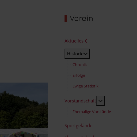
Verein
Aktuelles
Historie
Chronik
Erfolge
Ewige Statistik
MOD_MENU_TO
Vorstandschaft
Ehemalige Vorstände
Sportgelände