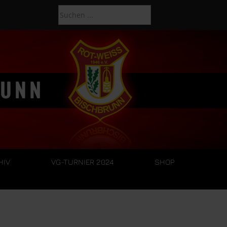
HIV
VG-TURNIER 2024
SHOP