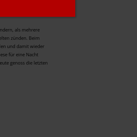
e mit jeder Menge
ändern, als mehrere
Zelten zünden. Beim
ellen und damit wieder
ese für eine Nacht
ute genoss die letzten