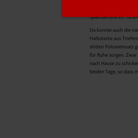
Trotz eher schlechtem
Spaß bei uns im "Grun
Da konnte auch die nä
Halbstarke aus Triefe
dritten Polizeieinsatz
für Ruhe sorgen. Zwar 
nach Hause zu schicken
beiden Tage, so dass 