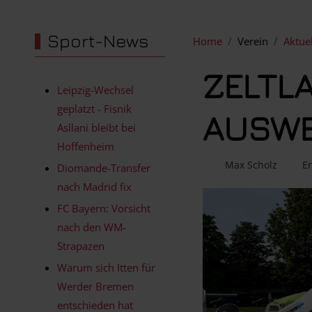
Sport-News
Home
Verein
Aktue
ZELTL
Leipzig-Wechsel
geplatzt - Fisnik
AUSWE
Asllani bleibt bei
Hoffenheim
Max Scholz
Er
Diomande-Transfer
nach Madrid fix
FC Bayern: Vorsicht
nach den WM-
Strapazen
Warum sich Itten für
Werder Bremen
entschieden hat