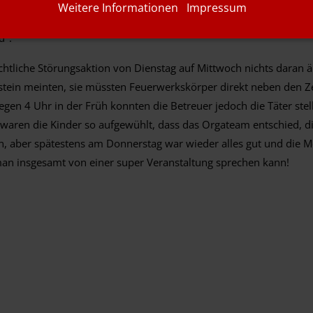
Weitere Informationen
Impressum
 Wetter an den ersten Tagen verlebten die Kids eine schöne Woch
d".
chtliche Störungsaktion von Dienstag auf Mittwoch nichts daran 
nstein meinten, sie müssten Feuerwerkskörper direkt neben den 
 gegen 4 Uhr in der Früh konnten die Betreuer jedoch die Täter st
waren die Kinder so aufgewühlt, dass das Orgateam entschied, di
, aber spätestens am Donnerstag war wieder alles gut und die Me
man insgesamt von einer super Veranstaltung sprechen kann!