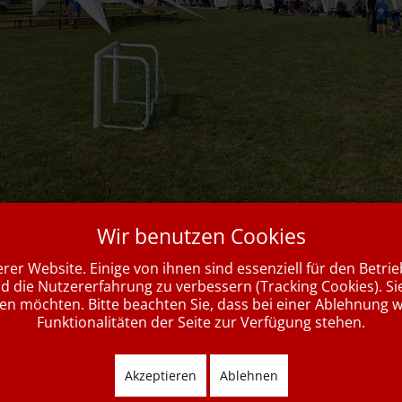
Wir benutzen Cookies
.2025
gastierte die deutsche Wanderjugend des Spessartbundes mi
rer Website. Einige von ihnen sind essenziell für den Betri
che in über zehn Zelten auf dem Ausweichplatz des SVB.
nd die Nutzererfahrung zu verbessern (Tracking Cookies). Si
sen möchten. Bitte beachten Sie, dass bei einer Ablehnung 
e Kinder samt Essenszelten und Küchenzelt wurden von fleißigen 
Funktionalitäten der Seite zur Verfügung stehen.
s aufgebaut. Auch die Betreuer hatten schnell einen schönen Platz
che gefunden. Ob mit Wohnwagen, Zelt, Hängematte oder Baumzel
Akzeptieren
Ablehnen
funden.