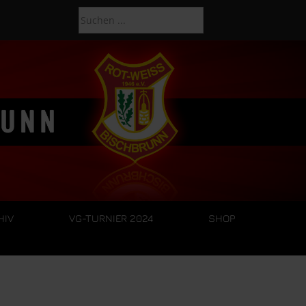
HIV
VG-TURNIER 2024
SHOP