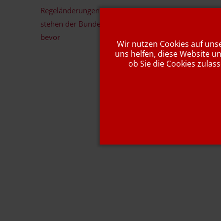
Regeländerungen
Dienstag:
stehen der Bundesliga
bevor
Wir nutzen Cookies auf unse
Trainingsort:
uns helfen, diese Website u
ob Sie die Cookies zulas
Heimspiele:
Freitag: