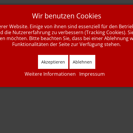
17:30 - 18:45 Uhr
Wir benutzen Cookies
rer Website. Einige von ihnen sind essenziell für den Betri
Esselbach
nd die Nutzererfahrung zu verbessern (Tracking Cookies). Si
sen möchten. Bitte beachten Sie, dass bei einer Ablehnung 
Funktionalitäten der Seite zur Verfügung stehen.
Akzeptieren
Ablehnen
17:00 Uhr
Weitere Informationen
Impressum