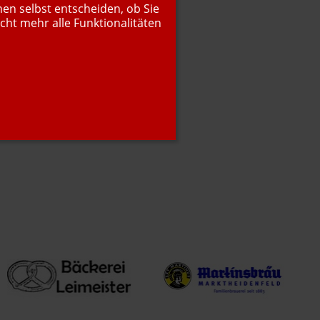
nen selbst entscheiden, ob Sie
cht mehr alle Funktionalitäten