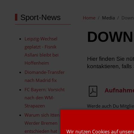
Sport-News
Home
Media
Down
DOWN
Leipzig-Wechsel
geplatzt - Fisnik
Asllani bleibt bei
Hier finden Sie n
Hoffenheim
kontaktieren, falls
Diomande-Transfer
nach Madrid fix
Aufnahme
FC Bayern: Vorsicht
nach den WM-
Strapazen
Werde auch Du Mitglie
Warum sich Itten für
Werder Bremen
entschieden hat
Wir nutzen Cookies auf unsere
Hallenpla