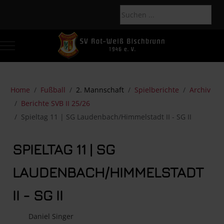
Mobile Menu Toggle
Of
Home
Fußball
2. Mannschaft
Spielberichte
Archiv
Berichte SVB II 25/26
Spieltag 11 | SG Laudenbach/Himmelstadt II - SG II
SPIELTAG 11 | SG
LAUDENBACH/HIMMELSTADT
II - SG II
Daniel Singer