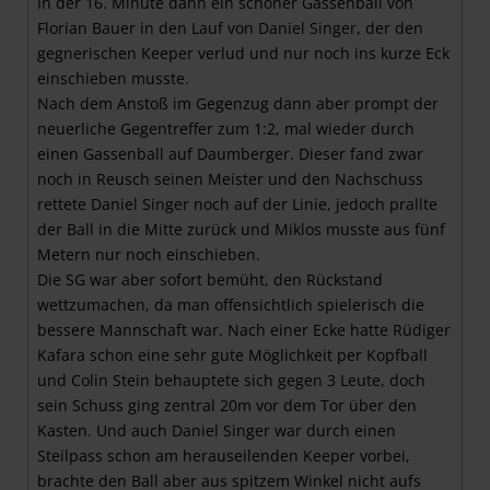
In der 16. Minute dann ein schöner Gassenball von
Florian Bauer in den Lauf von Daniel Singer, der den
gegnerischen Keeper verlud und nur noch ins kurze Eck
einschieben musste.
Nach dem Anstoß im Gegenzug dann aber prompt der
neuerliche Gegentreffer zum 1:2, mal wieder durch
einen Gassenball auf Daumberger. Dieser fand zwar
noch in Reusch seinen Meister und den Nachschuss
rettete Daniel Singer noch auf der Linie, jedoch prallte
der Ball in die Mitte zurück und Miklos musste aus fünf
Metern nur noch einschieben.
Die SG war aber sofort bemüht, den Rückstand
wettzumachen, da man offensichtlich spielerisch die
bessere Mannschaft war. Nach einer Ecke hatte Rüdiger
Kafara schon eine sehr gute Möglichkeit per Kopfball
und Colin Stein behauptete sich gegen 3 Leute, doch
sein Schuss ging zentral 20m vor dem Tor über den
Kasten. Und auch Daniel Singer war durch einen
Steilpass schon am herauseilenden Keeper vorbei,
brachte den Ball aber aus spitzem Winkel nicht aufs