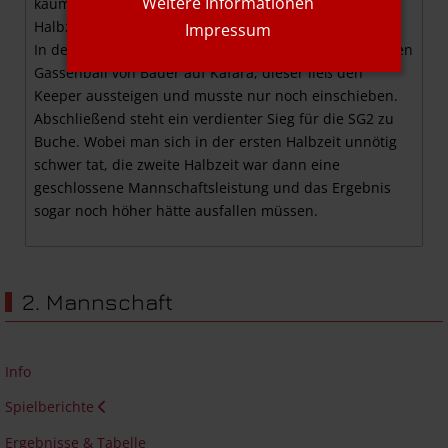
Weitere Informationen
kaum bis gar nichts mehr zu tun in der zweiten
Halbzeit.
Impressum
In der 61.Minute dann endlich die Erlösung durch einen
Gassenball von Bauer auf Kafara, dieser ließ den
Keeper aussteigen und musste nur noch einschieben.
Abschließend steht ein verdienter Sieg für die SG2 zu
Buche. Wobei man sich in der ersten Halbzeit unnötig
schwer tat, die zweite Halbzeit war dann eine
geschlossene Mannschaftsleistung und das Ergebnis
sogar noch höher hätte ausfallen müssen.
2. Mannschaft
Info
Spielberichte
Ergebnisse & Tabelle