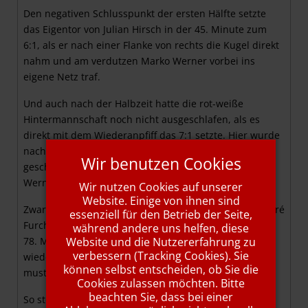
Den negativen Schlusspunkt der ersten Hälfte setzte
das Eigentor von Julian Hirsch in der 45. Minute zum
6:1, als er nach einer Flanke von rechts die Kugel direkt
nahm und am verdutzen Marko Werner vorbei ins
eigene Netz traf.
Und auch nach der Halbzeit hatte die rot-weiße
Hintermannschaft noch nicht ausgeschlafen, als es
direkt mit dem Wiederanpfiff das 7:1 setzte. Hier wurde
nach dem Anstoß direkt ein langer Ball auf Links
Wir benutzen Cookies
geschlagen und Dennis Funk stand frei vor Marko
Werner und traf ins rechte Eck.
Wir nutzen Cookies auf unserer
Website. Einige von ihnen sind
Zwar kam man durch Paul Jaklin nach Vorlage von André
essenziell für den Betrieb der Seite,
Furchner in der 58. Minute noch zum 7:2, aber in der
während andere uns helfen, diese
Website und die Nutzererfahrung zu
78. Minute konnte Manuel Düchs den alten Abstand
verbessern (Tracking Cookies). Sie
wieder herstellen, als er über die rechte Seite einen
können selbst entscheiden, ob Sie die
mustergültigen Querpass serviert bekam.
Cookies zulassen möchten. Bitte
beachten Sie, dass bei einer
So steht am Ende eine völlig verdiente Klatsche zu