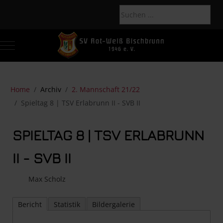
Mobile Menu Toggle
Of
Home
Archiv
2. Mannschaft 21/22
Spieltag 8 | TSV Erlabrunn II - SVB II
SPIELTAG 8 | TSV ERLABRUNN
II - SVB II
Max Scholz
Bericht
Statistik
Bildergalerie