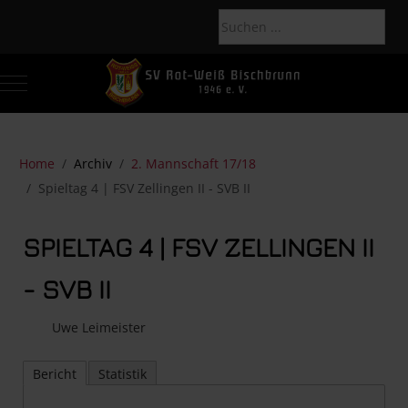
Mobile Menu Toggle
Of
Home
Archiv
2. Mannschaft 17/18
Spieltag 4 | FSV Zellingen II - SVB II
SPIELTAG 4 | FSV ZELLINGEN II
- SVB II
Uwe Leimeister
Bericht
Statistik